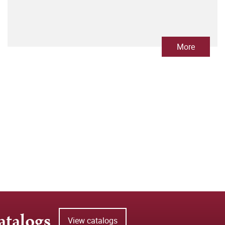
More
atalogs
View catalogs