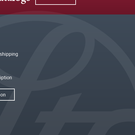
shipping
iption
ion