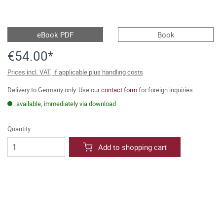
eBook PDF
Book
€54.00*
Prices incl. VAT, if applicable plus handling costs
Delivery to Germany only. Use our
contact form
for foreign inquiries.
available, immediately via download
Quantity:
Add to shopping cart