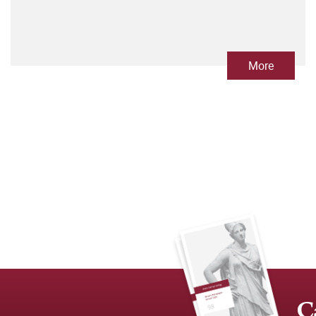
More
C