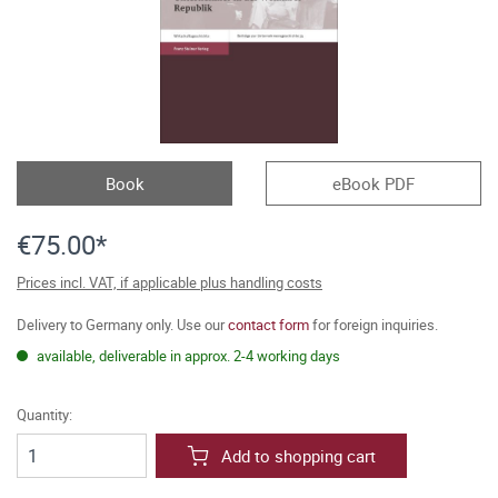
Book
eBook PDF
€75.00*
Prices incl. VAT, if applicable plus handling costs
Delivery to Germany only. Use our
contact form
for foreign inquiries.
available, deliverable in approx. 2-4 working days
Quantity:
Add to shopping cart