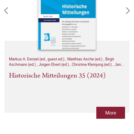
Markus A. Denzel (ed., guest ed.)
,
Matthias Asche (ed.)
,
Birgit
Aschmann (ed.)
,
Jürgen Elvert (ed.)
,
Christine Kleinjung (ed.)
,
Jan
Kusber (ed.)
,
Sönke Neitzel (ed.)
,
Joachim Scholtyseck (ed.)
,
Historische Mitteilungen 35 (2024)
Thomas Stamm-Kuhlmann (ed.)
,
Matthias Stickler (ed.)
More