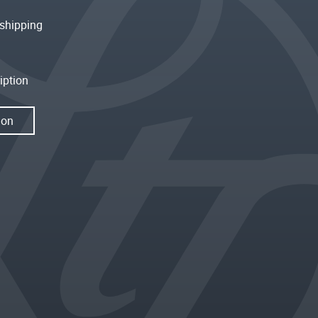
shipping
iption
ion