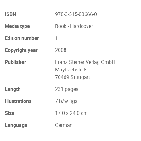
ISBN
978-3-515-08666-0
Media type
Book - Hardcover
Edition number
1.
Copyright year
2008
Publisher
Franz Steiner Verlag GmbH
Maybachstr. 8
70469 Stuttgart
Length
231 pages
Illustrations
7 b/w figs.
Size
17.0 x 24.0 cm
Language
German