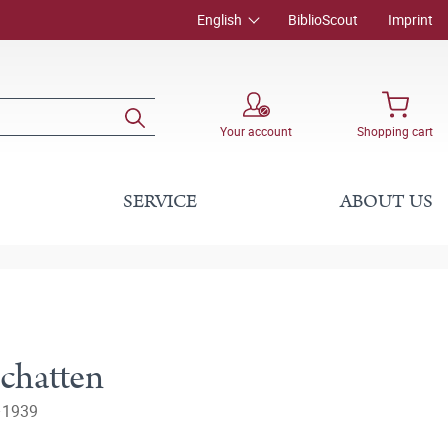
English
BiblioScout
Imprint
Your account
Shopping cart
SERVICE
ABOUT US
chatten
–1939