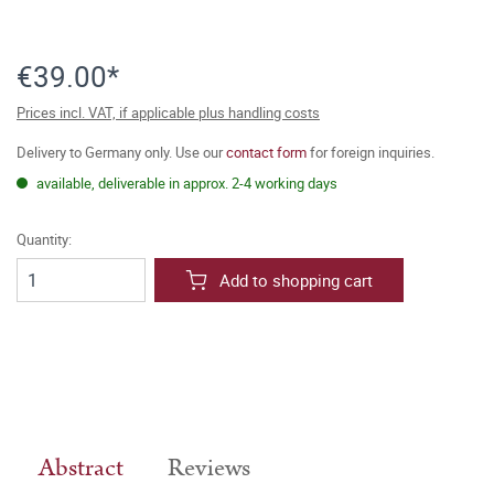
€39.00*
Prices incl. VAT, if applicable plus handling costs
Delivery to Germany only. Use our
contact form
for foreign inquiries.
available, deliverable in approx. 2-4 working days
Quantity:
Add to shopping cart
Abstract
Reviews