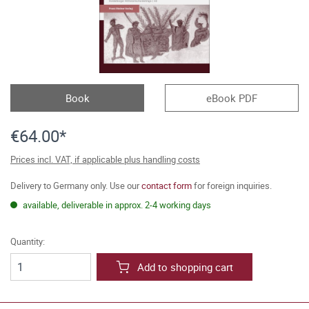
Book
eBook PDF
€64.00*
Prices incl. VAT, if applicable plus handling costs
Delivery to Germany only. Use our
contact form
for foreign inquiries.
available, deliverable in approx. 2-4 working days
Quantity:
Add to shopping cart