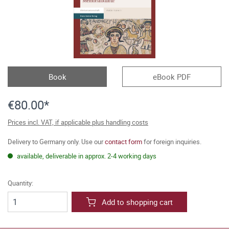
Book
eBook PDF
€80.00*
Prices incl. VAT, if applicable plus handling costs
Delivery to Germany only. Use our
contact form
for foreign inquiries.
available, deliverable in approx. 2-4 working days
Quantity:
Add to shopping cart