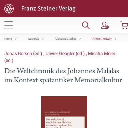
Home
Subjects
Classical Studies
Ancient History
Jonas Borsch (ed.)
,
Olivier Gengler (ed.)
,
Mischa Meier
(ed.)
Die Weltchronik des Johannes Malalas
im Kontext spätantiker Memorialkultur