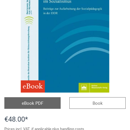
eBook
eBook PDF
Book
€48.00*
Prices incl. VAT, if applicable plus handling costs