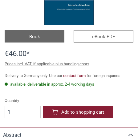
Book
eBook PDF
€46.00*
Prices incl. VAT, if applicable plus handling costs
Delivery to Germany only. Use our
contact form
for foreign inquiries.
available, deliverable in approx. 2-4 working days
Quantity:
Add to shopping cart
Abstract