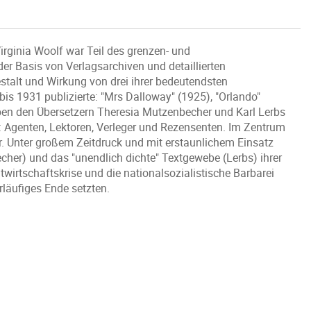
irginia Woolf war Teil des grenzen- und
er Basis von Verlagsarchiven und detaillierten
estalt und Wirkung von drei ihrer bedeutendsten
bis 1931 publizierte: "Mrs Dalloway" (1925), "Orlando"
en den Übersetzern Theresia Mutzenbecher und Karl Lerbs
k: Agenten, Lektoren, Verleger und Rezensenten. Im Zentrum
zer. Unter großem Zeitdruck und mit erstaunlichem Einsatz
echer) und das "unendlich dichte" Textgewebe (Lerbs) ihrer
irtschaftskrise und die nationalsozialistische Barbarei
rläufiges Ende setzten.