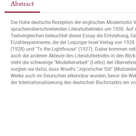
Abstract
Die frühe deutsche Rezeption der englischen Modernistin V
sprachenüberschreitenden Literaturbetriebs um 1930. Auf d
Textvergleichen beleuchtet dieser Essay die Entstehung, G
Erzählexperimente, die der Leipziger Insel Verlag von 1928 
(1928) und "To the Lighthouse" (1927). Dabei kommen neb
auch die anderen Akteure des Literaturbetriebs in den Blic
steht die schwierige "Modellierarbeit" (Lerbs) der Überset
sorgten sie dafür, dass Woolfs "Joyce'scher Stil" (Mutzenb
Werke auch im Deutschen erkennbar wurden, bevor die Weltw
der Internationalisierung des deutschen Buchmarkts ein vo