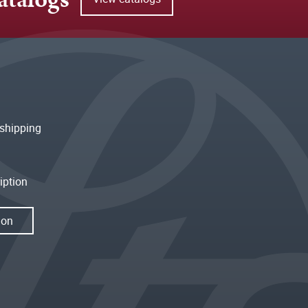
shipping
iption
ion