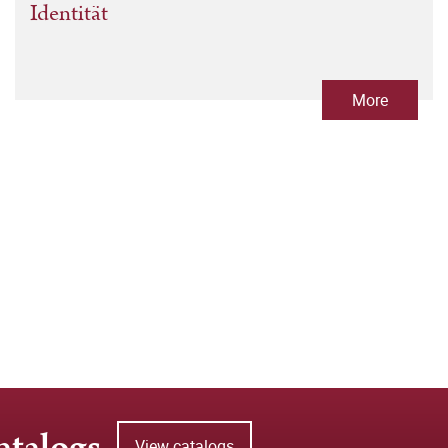
Identität
More
atalogs
View catalogs