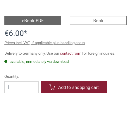
eBook PDF
Book
€6.00*
Prices incl. VAT, if applicable plus handling costs
Delivery to Germany only. Use our
contact form
for foreign inquiries.
available, immediately via download
Quantity:
Add to shopping cart