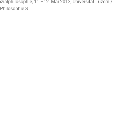
ialphilosophie, 11.–12. Mai 2012, Universität Luzern /
 Philosophie S