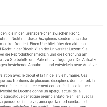
en, die in den Grenzbereichen zwischen Recht,
hren. Nicht nur diese Disziplinen, sondern auch die
emen konfrontiert. Einen Überblick über den aktuellen
Recht in der Bioethik" an der Universität Luzern: Sie
ber die Reproduktionsmedizin und die Forschung am
n, zu Sterbehilfe und Patientenverfügungen. Die Aufsätze
fragen bestehende Annahmen und entwickeln neue Ansätze.
lation avec le début et la fin de la vie humaine. Ces
 aux frontières de plusieurs disciplines dont le droit, la
ment médicale est directement concernée. Le colloque «
Université de Lucerne donne un aperçu actuel de la
 diagnostique génétique préimplantatoire en lien avec la
période de fin de vie, ainsi que la mort cérébrale et
rectives anticipées. Les contributions reprennent non