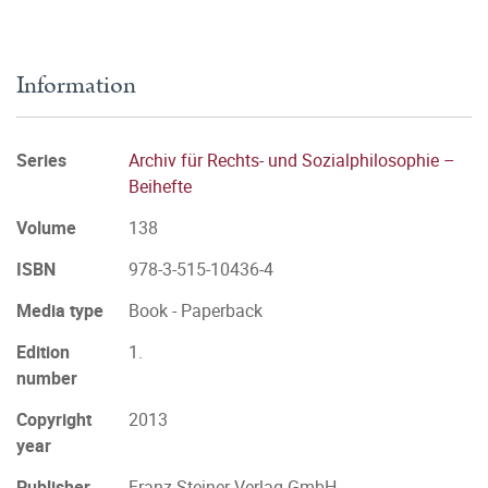
Information
Series
Archiv für Rechts- und Sozialphilosophie –
Beihefte
Volume
138
ISBN
978-3-515-10436-4
Media type
Book - Paperback
Edition
1.
number
Copyright
2013
year
Publisher
Franz Steiner Verlag GmbH