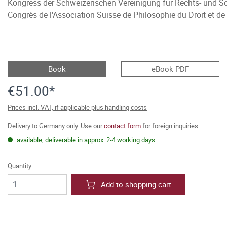
Kongress der Schweizerischen Vereinigung für Rechts- und Soz
Congrès de l'Association Suisse de Philosophie du Droit et de
Book
eBook PDF
€51.00*
Prices incl. VAT, if applicable plus handling costs
Delivery to Germany only. Use our
contact form
for foreign inquiries.
available, deliverable in approx. 2-4 working days
Quantity:
Add to shopping cart