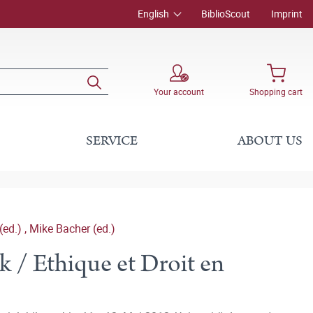
English
BiblioScout
Imprint
Your account
Shopping cart
SERVICE
ABOUT US
(ed.)
,
Mike Bacher (ed.)
k / Ethique et Droit en