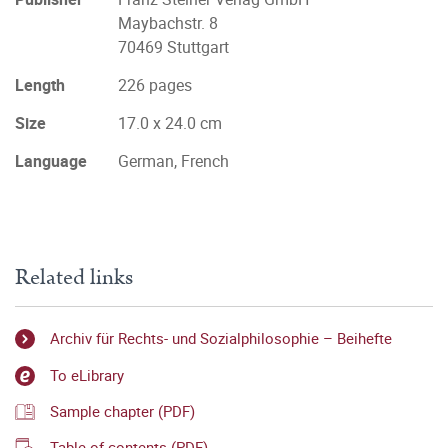
Maybachstr. 8
70469 Stuttgart
Length
226 pages
Size
17.0 x 24.0 cm
Language
German, French
Related links
Archiv für Rechts- und Sozialphilosophie – Beihefte
To eLibrary
Sample chapter (PDF)
Table of contents (PDF)