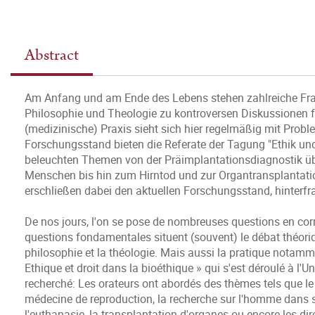
Abstract
Am Anfang und am Ende des Lebens stehen zahlreiche Frag
Philosophie und Theologie zu kontroversen Diskussionen fü
(medizinische) Praxis sieht sich hier regelmäßig mit Probl
Forschungsstand bieten die Referate der Tagung "Ethik und 
beleuchten Themen von der Präimplantationsdiagnostik ü
Menschen bis hin zum Hirntod und zur Organtransplantatio
erschließen dabei den aktuellen Forschungsstand, hinter
De nos jours, l'on se pose de nombreuses questions en corré
questions fondamentales situent (souvent) le débat théorique
philosophie et la théologie. Mais aussi la pratique notam
Ethique et droit dans la bioéthique » qui s'est déroulé à l'
recherché: Les orateurs ont abordés des thèmes tels que le
médecine de reproduction, la recherche sur l'homme dans sa 
l'euthanasie, la transplantation d'organes ou encore les di