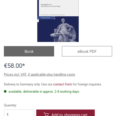
Book
eBook PDF
€58.00*
Prices incl. VAT, if applicable plus handling costs
Delivery to Germany only. Use our
contact form
for foreign inquiries.
available, deliverable in approx. 2-4 working days
Quantity:
Add to shopping cart