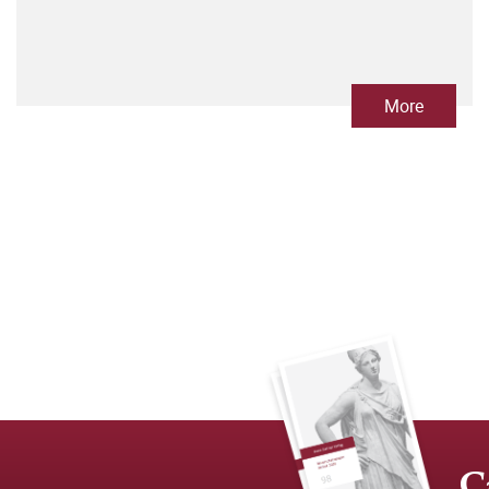
More
C