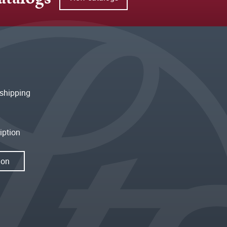
shipping
iption
ion