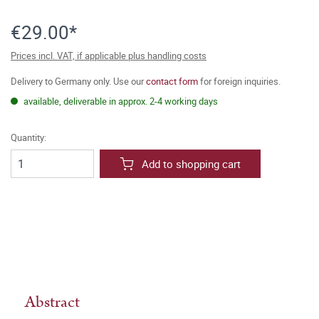
€29.00*
Prices incl. VAT, if applicable plus handling costs
Delivery to Germany only. Use our
contact form
for foreign inquiries.
available, deliverable in approx. 2-4 working days
Quantity:
Add to shopping cart
Abstract