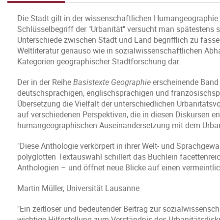
Die Stadt gilt in der wissenschaftlichen Humangeographi
Schlüsselbegriff der "Urbanität" versucht man spätestens s
Unterschiede zwischen Stadt und Land begrifflich zu fass
Weltliteratur genauso wie in sozialwissenschaftlichen Abh
Kategorien geographischer Stadtforschung dar.
Der in der Reihe
Basistexte Geographie
erscheinende Band 
deutschsprachigen, englischsprachigen und französischspra
Übersetzung die Vielfalt der unterschiedlichen Urbanitätsv
auf verschiedenen Perspektiven, die in diesen Diskursen e
humangeographischen Auseinandersetzung mit dem Urban
"Diese Anthologie verkörpert in ihrer Welt- und Sprachgewa
polyglotten Textauswahl schillert das Büchlein facettenrei
Anthologien – und öffnet neue Blicke auf einen vermeintlic
Martin Müller, Universität Lausanne
"Ein zeitloser und bedeutender Beitrag zur sozialwissensc
wichtige Hilfestellung zum Verständnis des Urbanitätsdis