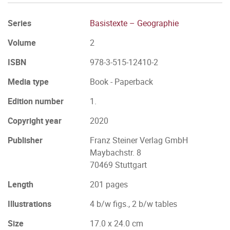
Series
Basistexte – Geographie
Volume
2
ISBN
978-3-515-12410-2
Media type
Book - Paperback
Edition number
1.
Copyright year
2020
Publisher
Franz Steiner Verlag GmbH
Maybachstr. 8
70469 Stuttgart
Length
201 pages
Illustrations
4 b/w figs., 2 b/w tables
Size
17.0 x 24.0 cm