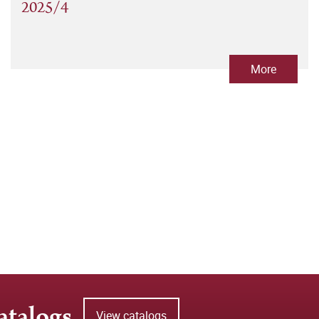
2025/4
More
atalogs
View catalogs