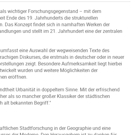
e als wichtiger Forschungsgegenstand – mit dem
eit Ende des 19. Jahrhunderts die strukturellen
en. Das Konzept findet sich in namhaften Werken der
andlungen und stellt im 21. Jahrhundert eine der zentralen
umfasst eine Auswahl der wegweisenden Texte des
chigen Diskurses, die erstmals in deutscher oder in neuer
orstellungen zeigt. Besondere Aufmerksamkeit liegt hierbei
ntwickelt wurden und weitere Möglichkeiten der
en eröffnen.
ndtheit Urbanität in doppeltem Sinne. Mit der erfrischend
cher als so mancher großer Klassiker der städtischen
h alt bekannten Begriff."
haftlichen Stadtforschung in der Geographie und eine
kurses der Moderne. Den Herausgebern ist zu danken für