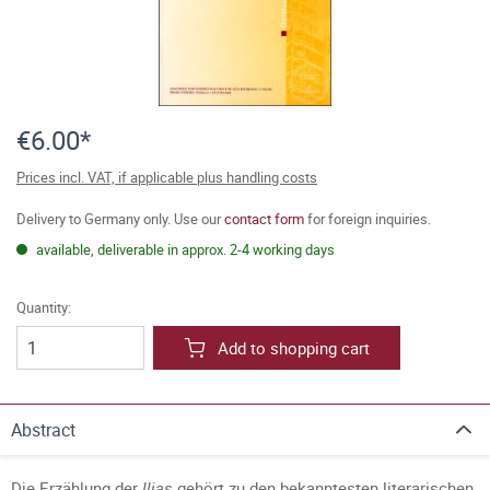
€6.00*
Prices incl. VAT, if applicable plus handling costs
Delivery to Germany only. Use our
contact form
for foreign inquiries.
available, deliverable in approx. 2-4 working days
Quantity:
Add to shopping cart
Abstract
Die Erzählung der
Ilias
gehört zu den bekanntesten literarischen