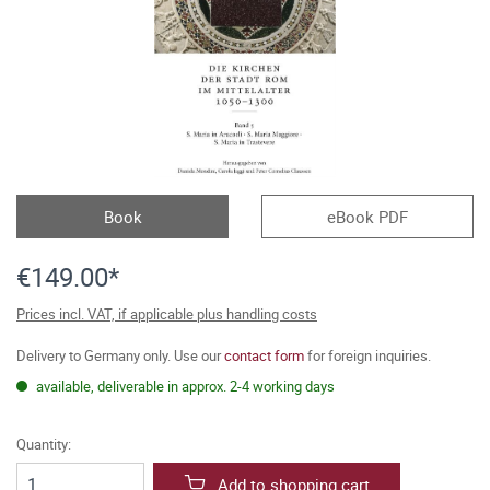
Book
eBook PDF
€149.00*
Prices incl. VAT, if applicable plus handling costs
Delivery to Germany only. Use our
contact form
for foreign inquiries.
available, deliverable in approx. 2-4 working days
Quantity:
Add to shopping cart