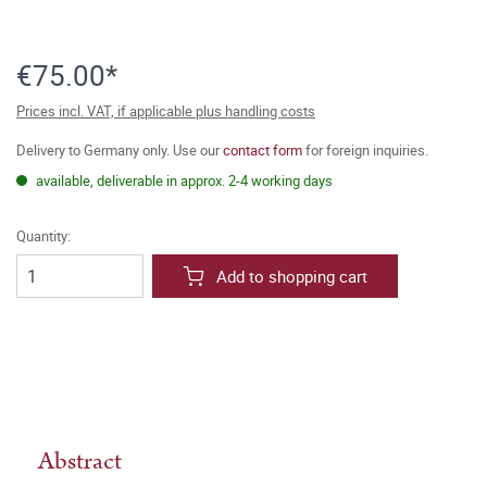
€75.00*
Prices incl. VAT, if applicable plus handling costs
Delivery to Germany only. Use our
contact form
for foreign inquiries.
available, deliverable in approx. 2-4 working days
Quantity:
Add to shopping cart
Abstract