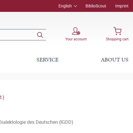
English
BiblioScout
Imprint
Your account
Shopping cart
SERVICE
ABOUT US
d.)
 Dialektologie des Deutschen (IGDD)