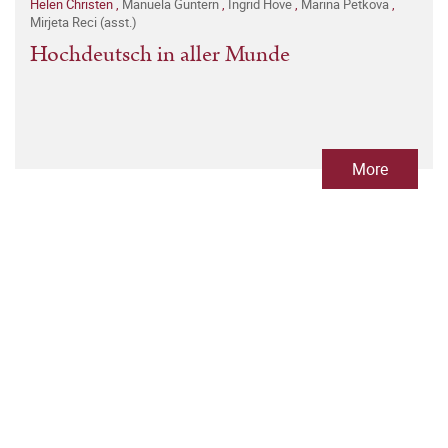
Helen Christen
,
Manuela Guntern
,
Ingrid Hove
,
Marina Petkova
,
Mirjeta Reci (asst.)
Hochdeutsch in aller Munde
More