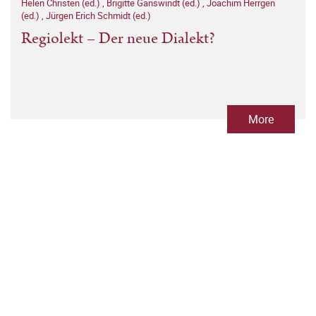
Helen Christen (ed.)
,
Brigitte Ganswindt (ed.)
,
Joachim Herrgen
(ed.)
,
Jürgen Erich Schmidt (ed.)
Regiolekt – Der neue Dialekt?
More