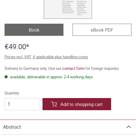
Book
eBook PDF
€49.00*
Prices incl. VAT, if applicable plus handling costs
Delivery to Germany only. Use our
contact form
for foreign inquiries.
available, deliverable in approx. 2-4 working days
Quantity:
Add to shopping cart
Abstract