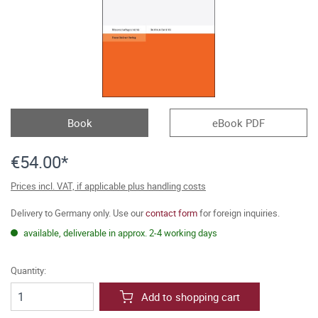
Book
eBook PDF
€54.00*
Prices incl. VAT, if applicable plus handling costs
Delivery to Germany only. Use our
contact form
for foreign inquiries.
available, deliverable in approx. 2-4 working days
Quantity:
Add to shopping cart