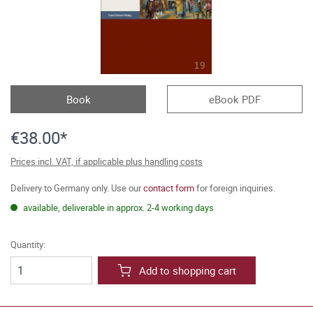
Book
eBook PDF
€38.00*
Prices incl. VAT, if applicable plus handling costs
Delivery to Germany only. Use our
contact form
for foreign inquiries.
available, deliverable in approx. 2-4 working days
Quantity:
Add to shopping cart