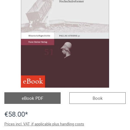
eBook
eBook PDF
Book
€58.00*
Prices incl. VAT, if applicable plus handling costs