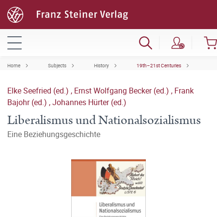
Home
Subjects
History
19th–21st Centuries
Elke Seefried (ed.)
,
Ernst Wolfgang Becker (ed.)
,
Frank
Bajohr (ed.)
,
Johannes Hürter (ed.)
Liberalismus und Nationalsozialismus
Eine Beziehungsgeschichte