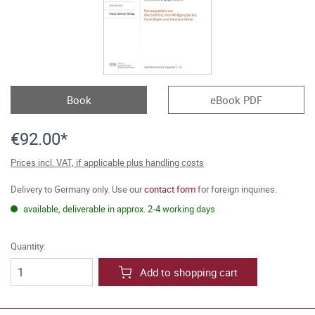
Book
eBook PDF
€92.00*
Prices incl. VAT, if applicable plus handling costs
Delivery to Germany only. Use our
contact form
for foreign inquiries.
available, deliverable in approx. 2-4 working days
Quantity:
Add to shopping cart