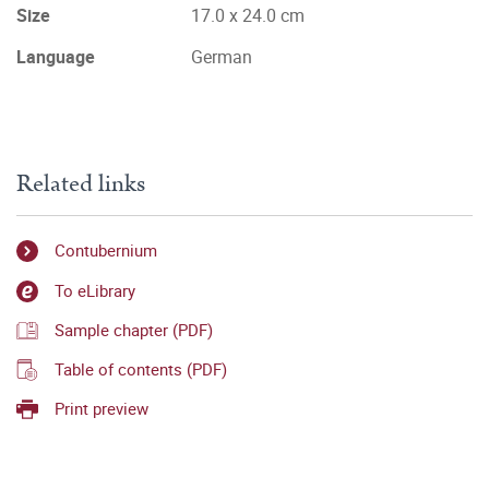
Size
17.0 x 24.0 cm
Language
German
Related links
Contubernium
To eLibrary
Sample chapter (PDF)
Table of contents (PDF)
Print preview