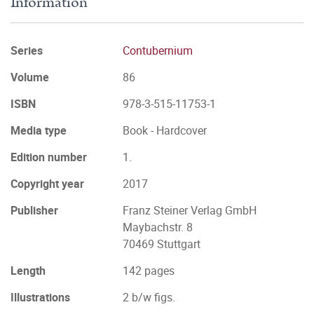
Information
Series
Contubernium
Volume
86
ISBN
978-3-515-11753-1
Media type
Book - Hardcover
Edition number
1.
Copyright year
2017
Publisher
Franz Steiner Verlag GmbH
Maybachstr. 8
70469 Stuttgart
Length
142 pages
Illustrations
2 b/w figs.