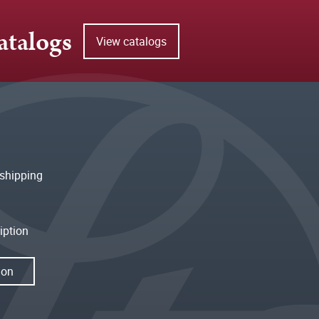
atalogs
View catalogs
shipping
iption
ion