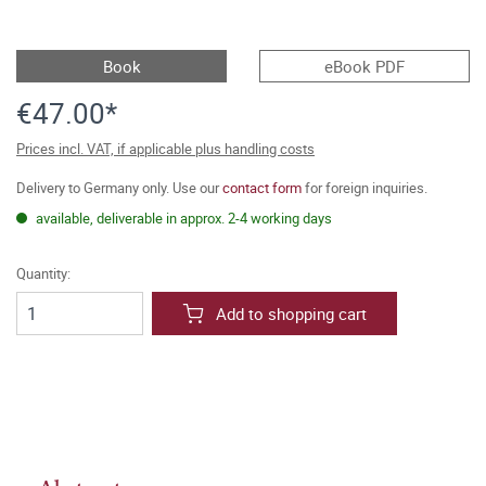
Book
eBook PDF
€47.00*
Prices incl. VAT, if applicable plus handling costs
Delivery to Germany only. Use our
contact form
for foreign inquiries.
available, deliverable in approx. 2-4 working days
Quantity:
Add to shopping cart