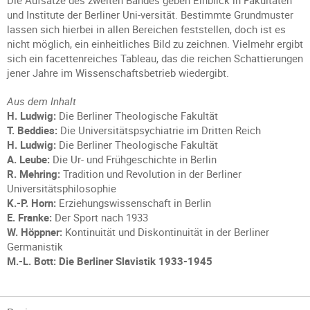
Die Aufsätze des zweiten Bandes geben Einblick in Fakultäten
und Institute der Berliner Uni-versität. Bestimmte Grundmuster
lassen sich hierbei in allen Bereichen feststellen, doch ist es
nicht möglich, ein einheitliches Bild zu zeichnen. Vielmehr ergibt
sich ein facettenreiches Tableau, das die reichen Schattierungen
jener Jahre im Wissenschaftsbetrieb wiedergibt.
Aus dem Inhalt
H. Ludwig:
Die Berliner Theologische Fakultät
T. Beddies:
Die Universitätspsychiatrie im Dritten Reich
H. Ludwig:
Die Berliner Theologische Fakultät
A. Leube:
Die Ur- und Frühgeschichte in Berlin
R. Mehring:
Tradition und Revolution in der Berliner
Universitätsphilosophie
K.-P. Horn:
Erziehungswissenschaft in Berlin
E. Franke:
Der Sport nach 1933
W. Höppner:
Kontinuität und Diskontinuität in der Berliner
Germanistik
M.-L. Bott: Die Berliner Slavistik 1933-1945