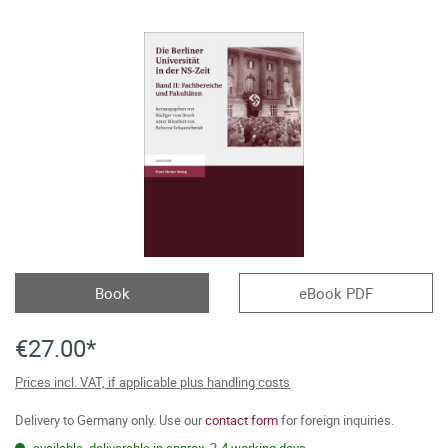
Book
eBook PDF
€27.00*
Prices incl. VAT, if applicable plus handling costs
Delivery to Germany only. Use our
contact form
for foreign inquiries.