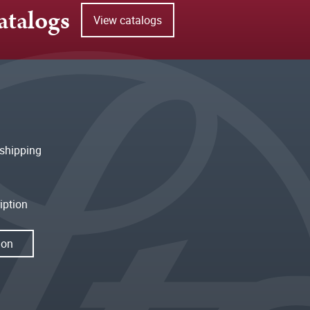
atalogs
View catalogs
shipping
iption
ion