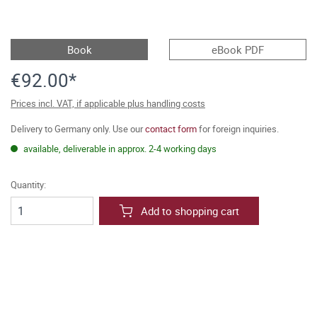
Book
eBook PDF
€92.00*
Prices incl. VAT, if applicable plus handling costs
Delivery to Germany only. Use our
contact form
for foreign inquiries.
available, deliverable in approx. 2-4 working days
Quantity:
Add to shopping cart