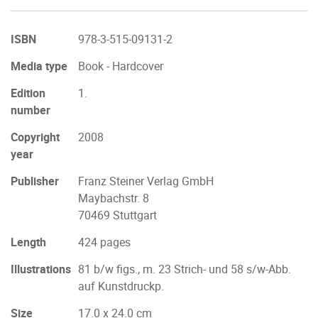
ISBN
978-3-515-09131-2
Media type
Book - Hardcover
Edition
1.
number
Copyright
2008
year
Publisher
Franz Steiner Verlag GmbH
Maybachstr. 8
70469 Stuttgart
Length
424 pages
Illustrations
81 b/w figs., m. 23 Strich- und 58 s/w-Abb.
auf Kunstdruckp.
Size
17.0 x 24.0 cm