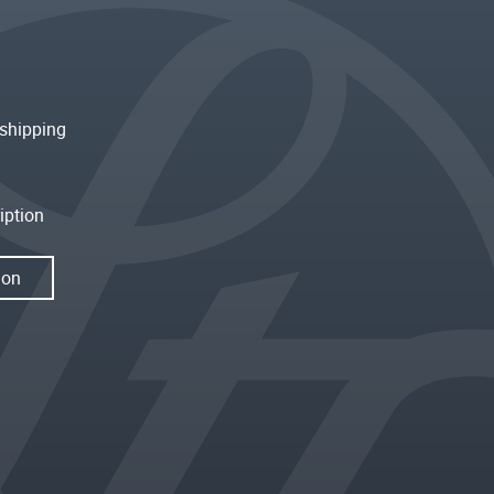
shipping
iption
ion