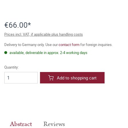
€66.00*
Prices incl. VAT, if applicable plus handling costs
Delivery to Germany only. Use our
contact form
for foreign inquiries.
available, deliverable in approx. 2-4 working days
Quantity:
Add to shopping cart
Abstract
Reviews