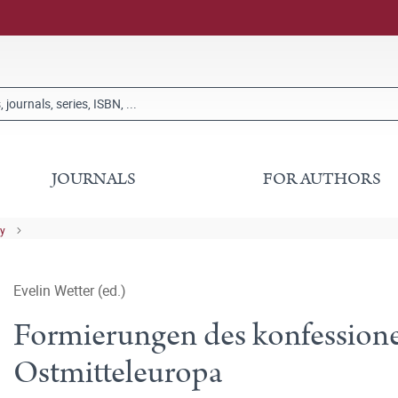
JOURNALS
FOR AUTHORS
ry
Evelin Wetter (ed.)
Formierungen des konfession
Ostmitteleuropa