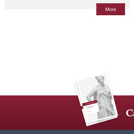
More
C