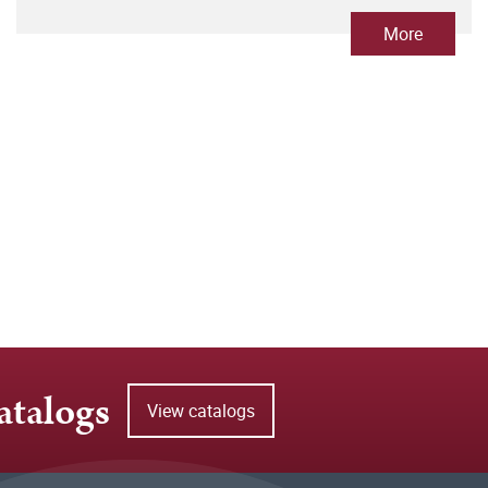
More
atalogs
View catalogs