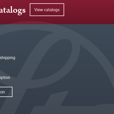
atalogs
View catalogs
shipping
iption
ion