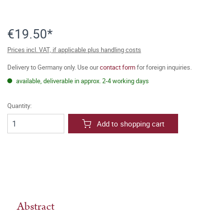
€19.50*
Prices incl. VAT, if applicable plus handling costs
Delivery to Germany only. Use our
contact form
for foreign inquiries.
available, deliverable in approx. 2-4 working days
Quantity:
Add to shopping cart
Abstract