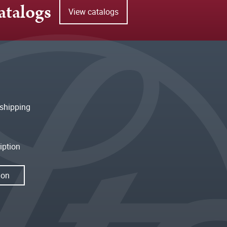
atalogs
View catalogs
shipping
iption
ion