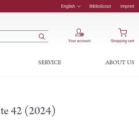
English
BiblioScout
Imprint
Your account
Shopping cart
SERVICE
ABOUT US
hte 42 (2024)