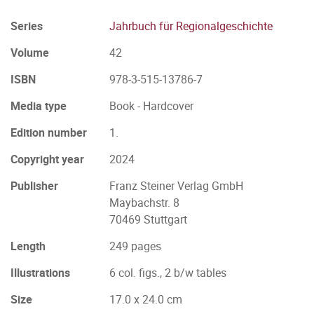
Series
Jahrbuch für Regionalgeschichte
Volume
42
ISBN
978-3-515-13786-7
Media type
Book - Hardcover
Edition number
1.
Copyright year
2024
Publisher
Franz Steiner Verlag GmbH
Maybachstr. 8
70469 Stuttgart
Length
249 pages
Illustrations
6 col. figs., 2 b/w tables
Size
17.0 x 24.0 cm