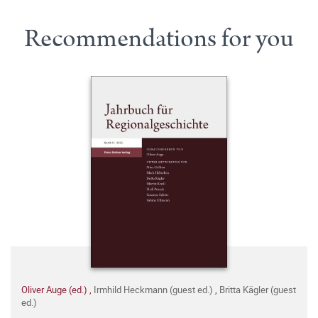
Recommendations for you
Oliver Auge (ed.)
,
Irmhild Heckmann (guest ed.)
,
Britta Kägler (guest
ed.)