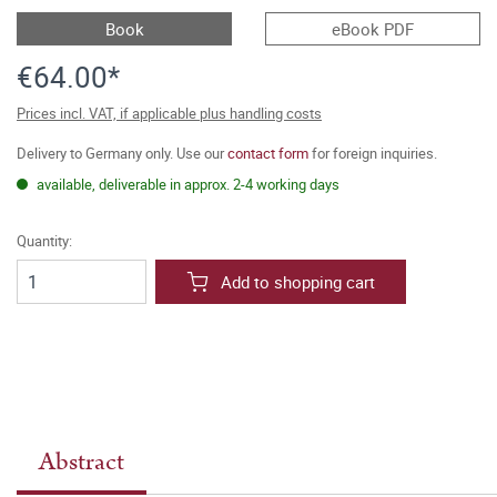
Book
eBook PDF
€64.00*
Prices incl. VAT, if applicable plus handling costs
Delivery to Germany only. Use our
contact form
for foreign inquiries.
available, deliverable in approx. 2-4 working days
Quantity:
Add to shopping cart
Abstract