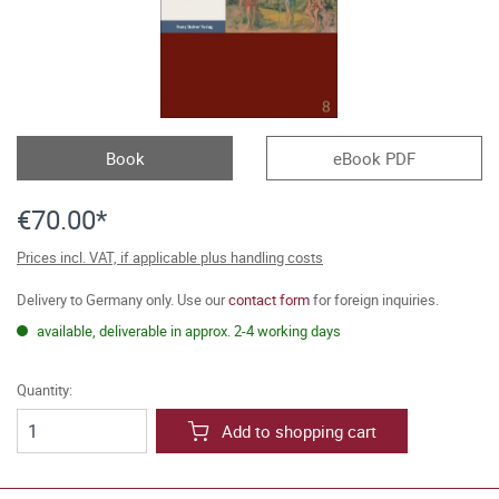
Book
eBook PDF
€70.00*
Prices incl. VAT, if applicable plus handling costs
Delivery to Germany only. Use our
contact form
for foreign inquiries.
available, deliverable in approx. 2-4 working days
Quantity:
Add to shopping cart