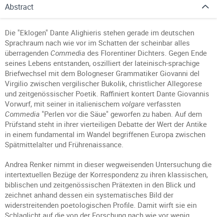
Abstract
Die "Eklogen" Dante Alighieris stehen gerade im deutschen
Sprachraum nach wie vor im Schatten der scheinbar alles
überragenden
Commedia
des Florentiner Dichters. Gegen Ende
seines Lebens entstanden, oszilliert der lateinisch-sprachige
Briefwechsel mit dem Bologneser Grammatiker Giovanni del
Virgilio zwischen vergilischer Bukolik, christlicher Allegorese
und zeitgenössischer Poetik. Raffiniert kontert Dante Giovannis
Vorwurf, mit seiner in italienischem
volgare
verfassten
Commedia
"Perlen vor die Säue" geworfen zu haben. Auf dem
Prüfstand steht in ihrer vierteiligen Debatte der Wert der Antike
in einem fundamental im Wandel begriffenen Europa zwischen
Spätmittelalter und Frührenaissance.
Andrea Renker nimmt in dieser wegweisenden Untersuchung die
intertextuellen Bezüge der Korrespondenz zu ihren klassischen,
biblischen und zeitgenössischen Prätexten in den Blick und
zeichnet anhand dessen ein systematisches Bild der
widerstreitenden poetologischen Profile. Damit wirft sie ein
Schlaglicht auf die von der Forschung nach wie vor wenig