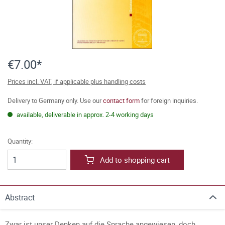
€7.00*
Prices incl. VAT, if applicable plus handling costs
Delivery to Germany only. Use our
contact form
for foreign inquiries.
available, deliverable in approx. 2-4 working days
Quantity:
Add to shopping cart
Abstract
Zwar ist unser Denken auf die Sprache angewiesen, doch