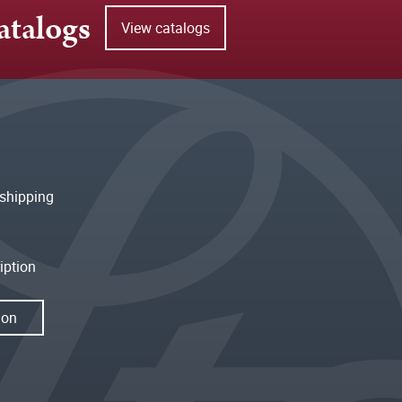
atalogs
View catalogs
shipping
iption
ion