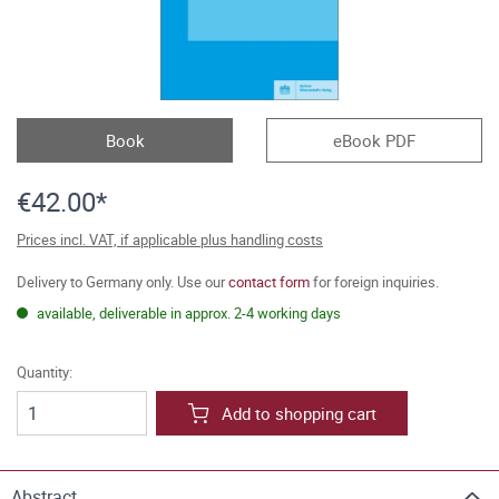
Book
eBook PDF
€42.00*
Prices incl. VAT, if applicable plus handling costs
Delivery to Germany only. Use our
contact form
for foreign inquiries.
available, deliverable in approx. 2-4 working days
Quantity:
Add to shopping cart
Abstract