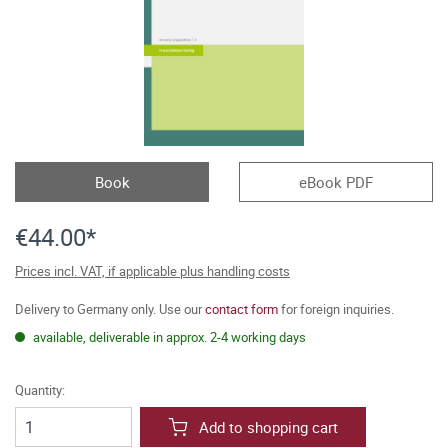
Book
eBook PDF
€44.00*
Prices incl. VAT, if applicable plus handling costs
Delivery to Germany only. Use our
contact form
for foreign inquiries.
available, deliverable in approx. 2-4 working days
Quantity:
Add to shopping cart