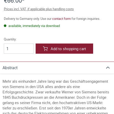
€66.00*
Prices incl. VAT, if applicable plus handling costs
Delivery to Germany only. Use our
contact form
for foreign inquiries.
available, immediately via download
Quantity:
Add to shopping cart
Abstract
Mehr als einhundert Jahre lang war das Geschäftsengagement
von Siemens in den USA alles andere als eine
Erfolgsgeschichte. Zwar verkaufte Werner von Siemens bereits
1845 Buchdruckpressen an die Amerikaner. Doch in der Folge
gelang es seiner Firma nicht, den hochattraktiven US-Markt
tiefer zu erschließen. Erst seit den 1970er Jahren entwickelte
sich das deutsche Elektrounternehmen von einer unbekannten