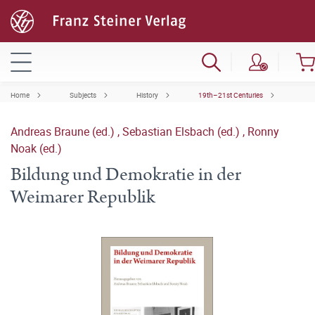
Home
Subjects
History
19th–21st Centuries
Andreas Braune (ed.)
,
Sebastian Elsbach (ed.)
,
Ronny
Noak (ed.)
Bildung und Demokratie in der
Weimarer Republik