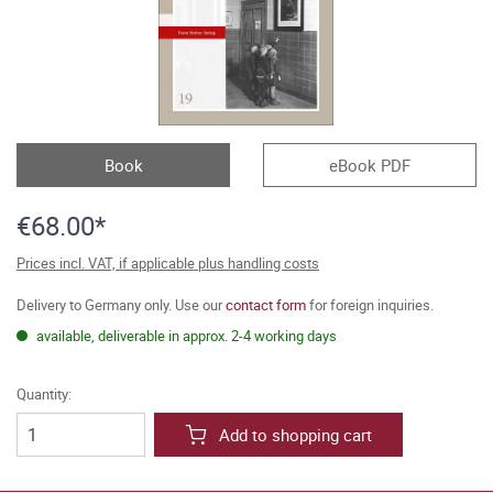
Book
eBook PDF
€68.00*
Prices incl. VAT, if applicable plus handling costs
Delivery to Germany only. Use our
contact form
for foreign inquiries.
available, deliverable in approx. 2-4 working days
Quantity:
Add to shopping cart