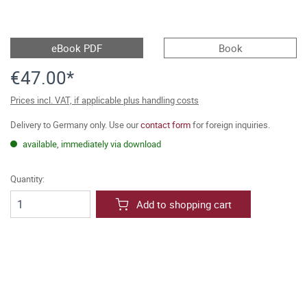
eBook PDF
Book
€47.00*
Prices incl. VAT, if applicable plus handling costs
Delivery to Germany only. Use our
contact form
for foreign inquiries.
available, immediately via download
Quantity:
Add to shopping cart