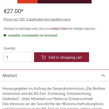
€27.00*
Prices incl. VAT, if applicable plus handling costs
Delivery to Germany only. Use our
contact form
for foreign inquiries.
available, immediately via download
Quantity:
Add to shopping cart
Abstract
Herausgegeben im Auftrag der Senatskommission „Die Berliner
Universität und die NS-Zeit. Erinnerung, Verantwortung,
Gedenken“. Unter Mitarbeit von Rebecca Schaarschmidt
Das Interesse an der Geschichte der Wissenschaftsdisziplinen
und Universitäten in der NS-Zeit ist seit einigen Jahren enorm