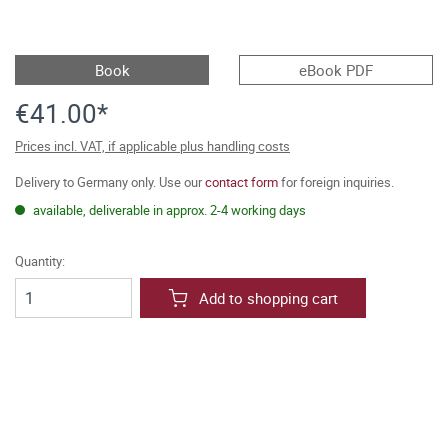
Book
eBook PDF
€41.00*
Prices incl. VAT, if applicable plus handling costs
Delivery to Germany only. Use our
contact form
for foreign inquiries.
available, deliverable in approx. 2-4 working days
Quantity:
Add to shopping cart