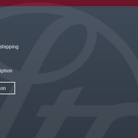
shipping
iption
ion