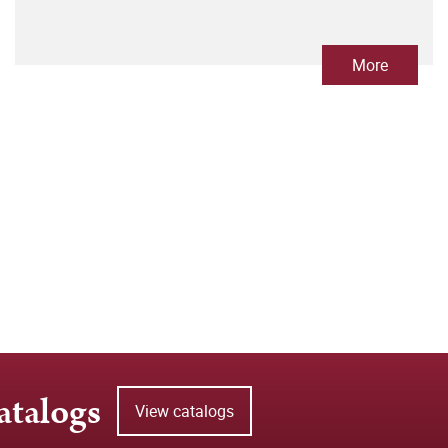
More
atalogs
View catalogs