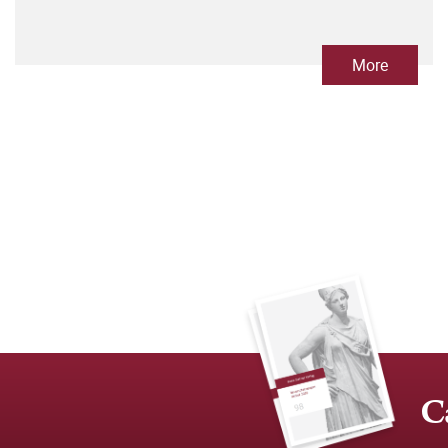
More
C