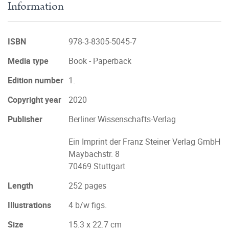
Information
ISBN
978-3-8305-5045-7
Media type
Book - Paperback
Edition number
1.
Copyright year
2020
Publisher
Berliner Wissenschafts-Verlag
Ein Imprint der Franz Steiner Verlag GmbH
Maybachstr. 8
70469 Stuttgart
Length
252 pages
Illustrations
4 b/w figs.
Size
15.3 x 22.7 cm