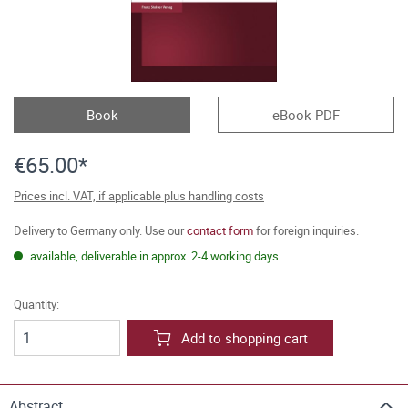
Book
eBook PDF
€65.00*
Prices incl. VAT, if applicable plus handling costs
Delivery to Germany only. Use our
contact form
for foreign inquiries.
available, deliverable in approx. 2-4 working days
Quantity:
Add to shopping cart
Abstract