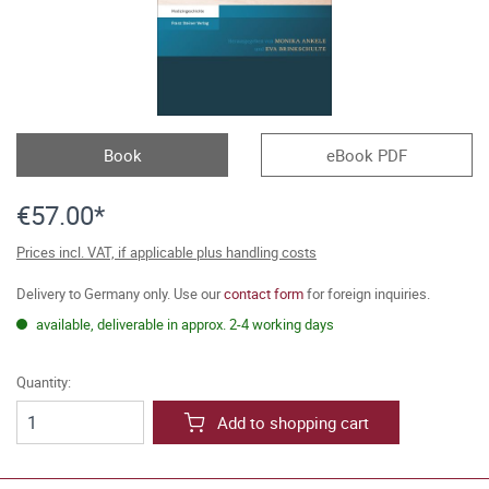
Book
eBook PDF
€57.00*
Prices incl. VAT, if applicable plus handling costs
Delivery to Germany only. Use our
contact form
for foreign inquiries.
available, deliverable in approx. 2-4 working days
Quantity:
Add to shopping cart