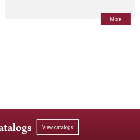
More
atalogs
View catalogs