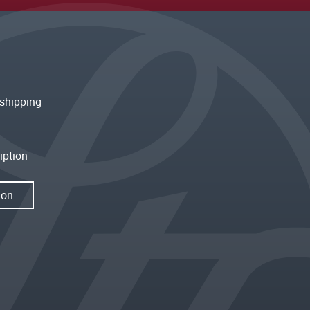
shipping
iption
ion