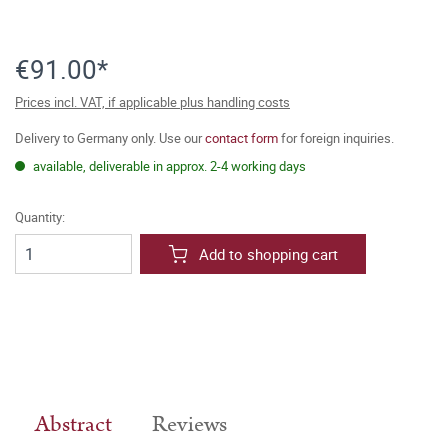
€91.00*
Prices incl. VAT, if applicable plus handling costs
Delivery to Germany only. Use our
contact form
for foreign inquiries.
available, deliverable in approx. 2-4 working days
Quantity:
Add to shopping cart
Abstract
Reviews