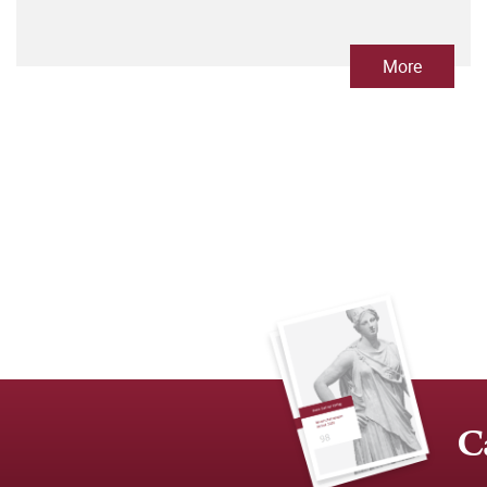
More
C