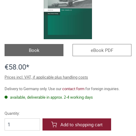
Book
eBook PDF
€58.00*
Prices incl. VAT, if applicable plus handling costs
Delivery to Germany only. Use our
contact form
for foreign inquiries.
available, deliverable in approx. 2-4 working days
Quantity:
Add to shopping cart