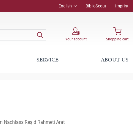
English
BiblioScout
Imprint
Your account
Shopping cart
SERVICE
ABOUT US
im Nachlass Reșid Rahmeti Arat