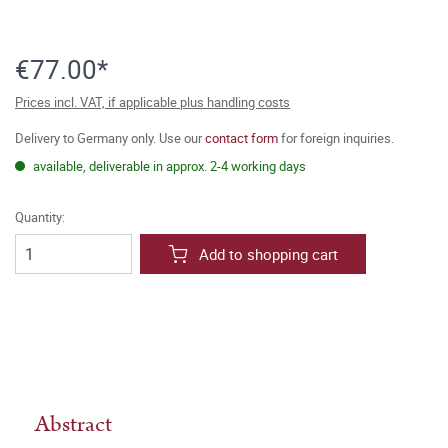
€77.00*
Prices incl. VAT, if applicable plus handling costs
Delivery to Germany only. Use our
contact form
for foreign inquiries.
available, deliverable in approx. 2-4 working days
Quantity:
Add to shopping cart
Abstract