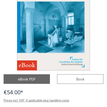
eBook
eBook PDF
Book
€54.00*
Prices incl. VAT, if applicable plus handling costs