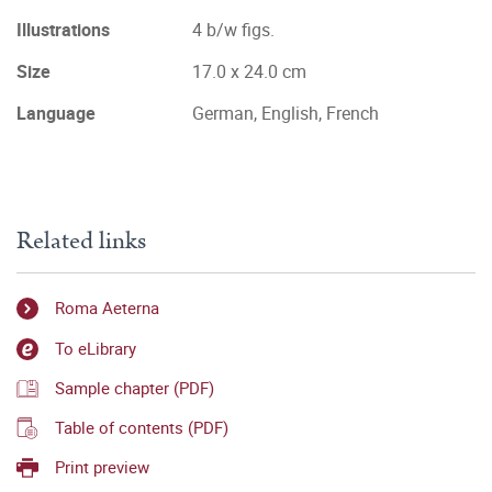
Illustrations
4 b/w figs.
Size
17.0 x 24.0 cm
Language
German, English, French
Related links
Roma Aeterna
To eLibrary
Sample chapter (PDF)
Table of contents (PDF)
Print preview