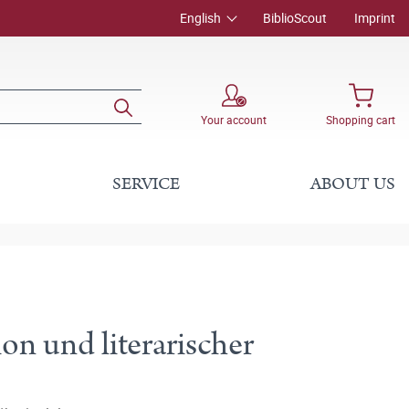
English
BiblioScout
Imprint
Your account
Shopping cart
SERVICE
ABOUT US
n und literarischer