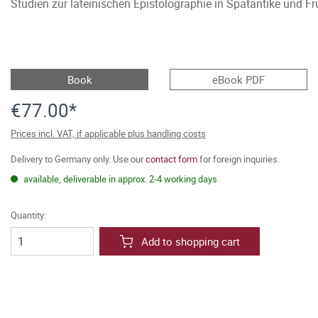
Studien zur lateinischen Epistolographie in Spätantike und Fr
Book
eBook PDF
€77.00*
Prices incl. VAT, if applicable plus handling costs
Delivery to Germany only. Use our
contact form
for foreign inquiries.
available, deliverable in approx. 2-4 working days
Quantity:
Add to shopping cart