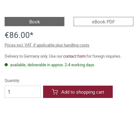
Book
eBook PDF
€86.00*
Prices incl. VAT, if applicable plus handling costs
Delivery to Germany only. Use our
contact form
for foreign inquiries.
available, deliverable in approx. 2-4 working days
Quantity:
Add to shopping cart