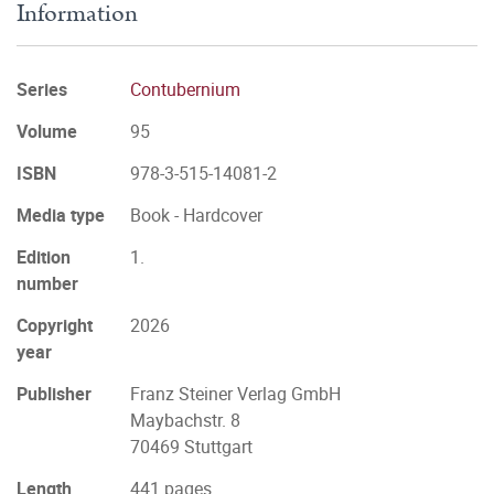
Information
Series
Contubernium
Volume
95
ISBN
978-3-515-14081-2
Media type
Book - Hardcover
Edition
1.
number
Copyright
2026
year
Publisher
Franz Steiner Verlag GmbH
Maybachstr. 8
70469 Stuttgart
Length
441 pages