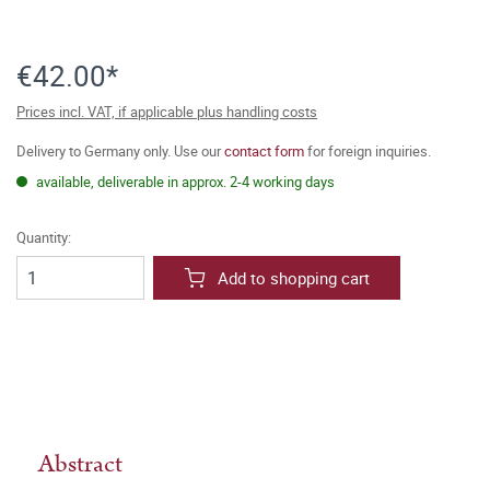
€42.00*
Prices incl. VAT, if applicable plus handling costs
Delivery to Germany only. Use our
contact form
for foreign inquiries.
available, deliverable in approx. 2-4 working days
Quantity:
Add to shopping cart
Abstract