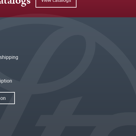
atalogs
shipping
iption
ion