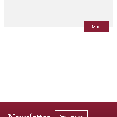
More
Register now