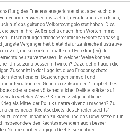
chaffung des Friedens ausgerichtet sind, aber auch die
werden immer wieder missachtet, gerade auch von denen,
uch auf das geltende Völkerrecht geleistet haben. Dies
 die sich in ihrer Außenpolitik nach ihren Worten immer
 deren Entscheidungen friedensrechtliche Gebote fahrlässig
jüngste Vergangenheit bietet dafür zahlreiche illustrative
 der Zeit, die konkreten Inhalte und Funktion(en) der
errechts neu zu vermessen. In welcher Weise können
scher Umsetzung besser mitwirken? Dazu gehört auch die
igen Zuschnitt in der Lage ist, diese Friedensgebote
g der internationalen Beziehungen sinnvoll und
 und internationalen Gerichten zukommen? Empfiehlt es
botes oder anderer völkerrechtlicher Delikte stärker auf
tzen? In welcher Weise? Können zivilgerichtliche
ieg als Mittel der Politik unattraktiver zu machen? Zu
fung eines neuen Rechtsgebiets, des „Friedensrechts“
len zu ordnen, inhaltlich zu klären und das Bewusstsein für
d insbesondere den Rechtsanwendern auch besser
ten Normen höherrangigen Rechts sie in ihrer