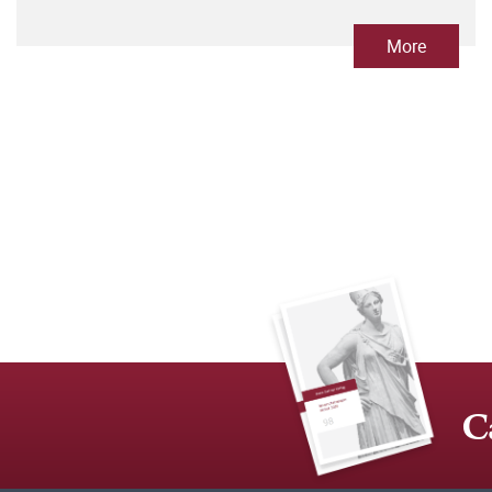
More
C