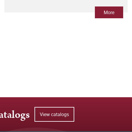
More
atalogs
View catalogs