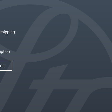
shipping
iption
ion