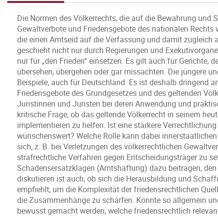
Die Normen des Völkerrechts, die auf die Bewahrung und S
Gewaltverbote und Friedensgebote des nationalen Rechts 
die einen Amtseid auf die Verfassung und damit zugleich a
geschieht nicht nur durch Regierungen und Exekutivorgane,
nur für „den Frieden“ einsetzen. Es gilt auch für Gerichte,
übersehen, übergehen oder gar missachten. Die jüngere und 
Beispiele, auch für Deutschland. Es ist deshalb dringend an
Friedensgebote des Grundgesetzes und des geltenden Völk
Juristinnen und Juristen bei deren Anwendung und prakti
kritische Frage, ob das geltende Völkerrecht in seinem heut
implementieren zu helfen. Ist eine stärkere Verrechtlichun
wünschenswert? Welche Rolle kann dabei innerstaatlichen
sich, z. B. bei Verletzungen des völkerrechtlichen Gewaltver
strafrechtliche Verfahren gegen Entscheidungsträger zu se
Schadensersatzklagen (Amtshaftung) dazu beitragen, den Kr
diskutieren ist auch, ob sich die Herausbildung und Schaf
empfiehlt, um die Komplexität der friedensrechtlichen Quel
die Zusammenhänge zu schärfen. Könnte so allgemein un
bewusst gemacht werden, welche friedensrechtlich relevan