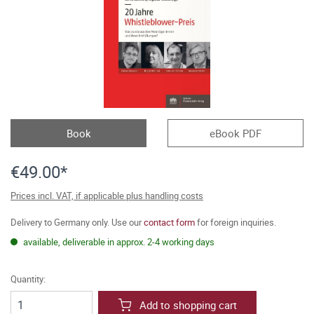
Book
eBook PDF
€49.00*
Prices incl. VAT, if applicable plus handling costs
Delivery to Germany only. Use our
contact form
for foreign inquiries.
available, deliverable in approx. 2-4 working days
Quantity:
Add to shopping cart