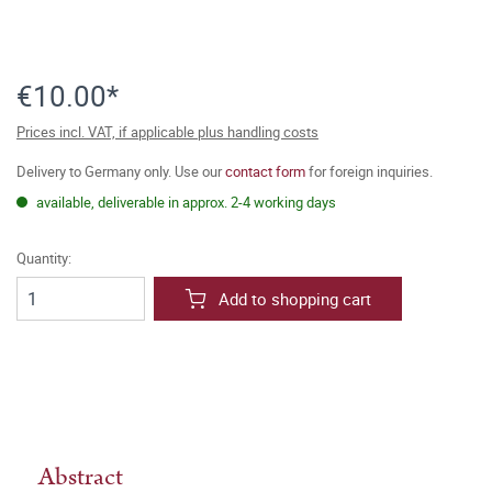
€10.00*
Prices incl. VAT, if applicable plus handling costs
Delivery to Germany only. Use our
contact form
for foreign inquiries.
available, deliverable in approx. 2-4 working days
Quantity:
Add to shopping cart
Abstract