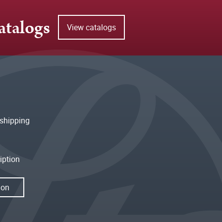
atalogs
View catalogs
shipping
iption
ion