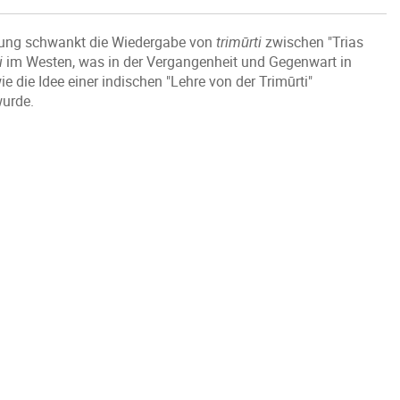
nung schwankt die Wiedergabe von
trim
ūrti
zwischen "Trias
i
im Westen, was in der Vergangenheit und Gegenwart in
e die Idee einer indischen "Lehre von der Trimūrti"
wurde.