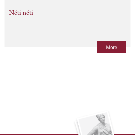
Néti néti
More