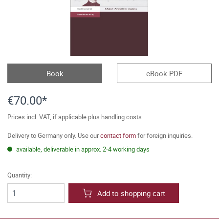
Book
eBook PDF
€70.00*
Prices incl. VAT, if applicable plus handling costs
Delivery to Germany only. Use our
contact form
for foreign inquiries.
available, deliverable in approx. 2-4 working days
Quantity:
Add to shopping cart