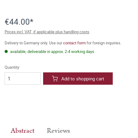
€44.00*
Prices incl. VAT, if applicable plus handling costs
Delivery to Germany only. Use our
contact form
for foreign inquiries.
available, deliverable in approx. 2-4 working days
Quantity:
Add to shopping cart
Abstract
Reviews