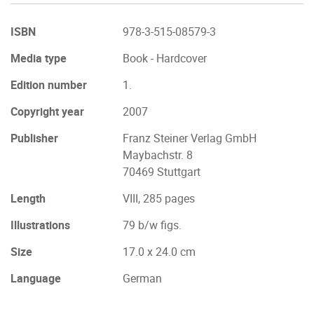
ISBN
978-3-515-08579-3
Media type
Book - Hardcover
Edition number
1.
Copyright year
2007
Publisher
Franz Steiner Verlag GmbH
Maybachstr. 8
70469 Stuttgart
Length
VIII, 285 pages
Illustrations
79 b/w figs.
Size
17.0 x 24.0 cm
Language
German