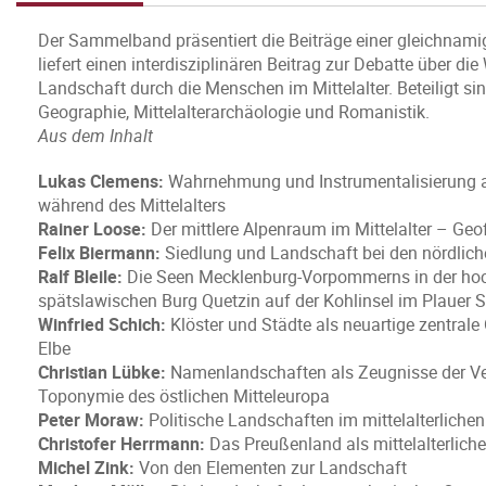
Der Sammelband präsentiert die Beiträge einer gleichnami
liefert einen interdisziplinären Beitrag zur Debatte über 
Landschaft durch die Menschen im Mittelalter. Beteiligt si
Geographie, Mittelalterarchäologie und Romanistik.
Aus dem Inhalt
Lukas Clemens:
Wahrnehmung und Instrumentalisierung ant
während des Mittelalters
Rainer Loose:
Der mittlere Alpenraum im Mittelalter – Geo
Felix Biermann:
Siedlung und Landschaft bei den nördlich
Ralf Bleile:
Die Seen Mecklenburg-Vorpommerns in der hochm
spätslawischen Burg Quetzin auf der Kohlinsel im Plauer 
Winfried Schich:
Klöster und Städte als neuartige zentrale 
Elbe
Christian Lübke:
Namenlandschaften als Zeugnisse der Ver
Toponymie des östlichen Mitteleuropa
Peter Moraw:
Politische Landschaften im mittelalterliche
Christofer Herrmann:
Das Preußenland als mittelalterliche
Michel Zink:
Von den Elementen zur Landschaft