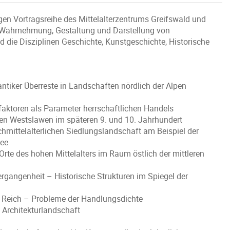
gen Vortragsreihe des Mittelalterzentrums Greifswald und
die Wahrnehmung, Gestaltung und Darstellung von
nd die Disziplinen Geschichte, Kunstgeschichte, Historische
iker Überreste in Landschaften nördlich der Alpen
faktoren als Parameter herrschaftlichen Handels
en Westslawen im späteren 9. und 10. Jahrhundert
ittelalterlichen Siedlungslandschaft am Beispiel der
See
Orte des hohen Mittelalters im Raum östlich der mittleren
gangenheit – Historische Strukturen im Spiegel der
n Reich – Probleme der Handlungsdichte
 Architekturlandschaft