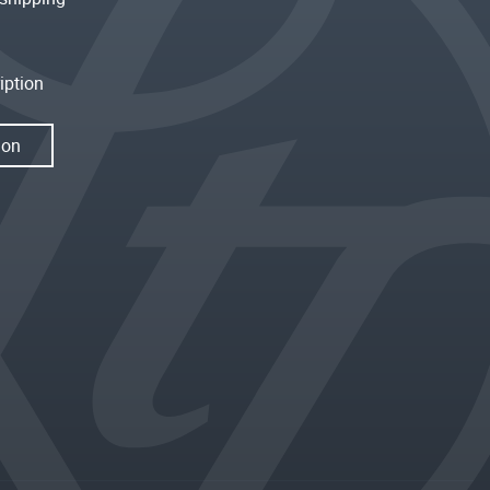
iption
ion