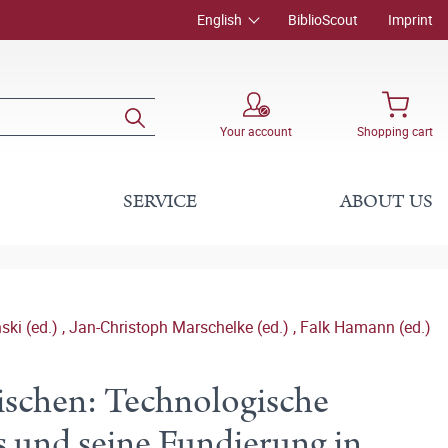
English
BiblioScout
Imprint
Your account
Shopping cart
SERVICE
ABOUT US
ski (ed.)
,
Jan-Christoph Marschelke (ed.)
,
Falk Hamann (ed.)
ischen: Technologische
 und seine Fundierung in