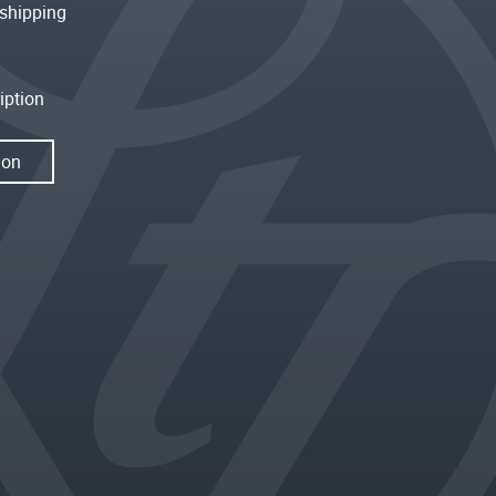
shipping
iption
ion