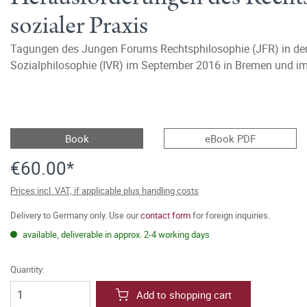
sozialer Praxis
Tagungen des Jungen Forums Rechtsphilosophie (JFR) in der 
Sozialphilosophie (IVR) im September 2016 in Bremen und i
Book
eBook PDF
€60.00*
Prices incl. VAT, if applicable plus handling costs
Delivery to Germany only. Use our
contact form
for foreign inquiries.
available, deliverable in approx. 2-4 working days
Quantity:
Add to shopping cart