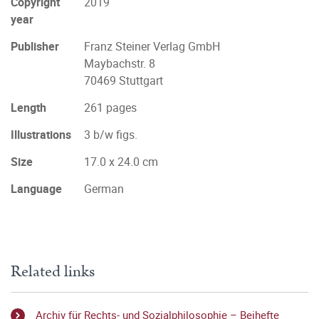
Copyright
2019
year
Publisher
Franz Steiner Verlag GmbH
Maybachstr. 8
70469 Stuttgart
Length
261 pages
Illustrations
3 b/w figs.
Size
17.0 x 24.0 cm
Language
German
Related links
Archiv für Rechts- und Sozialphilosophie – Beihefte